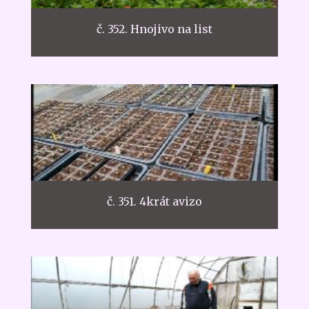
č. 352. Hnojivo na list
č. 351. 4krát avizo