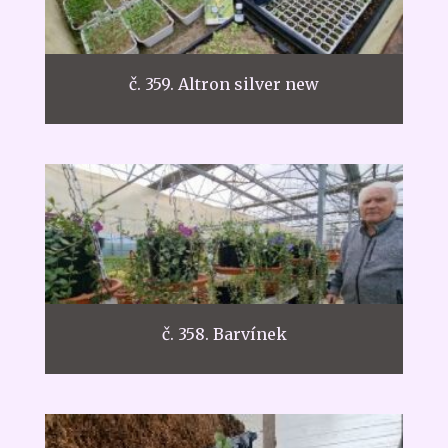
č. 359. Altron silver new
č. 358. Barvínek