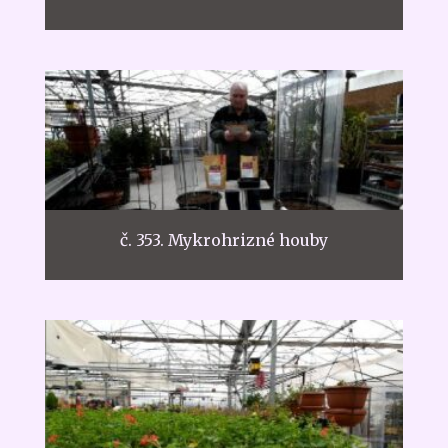
č. 353. Mykrohrizné houby