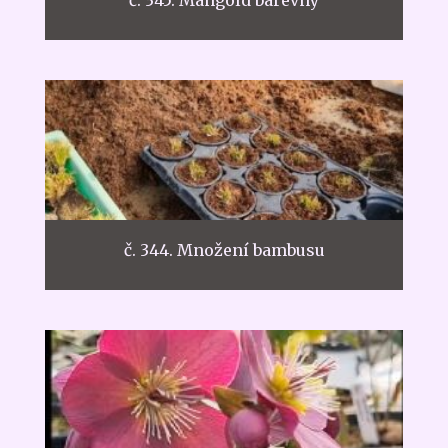
č. 345. Mangold barevný
č. 344. Množení bambusu