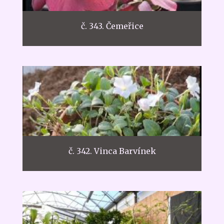
č. 343. Čemeřice
č. 342. Vinca Barvínek