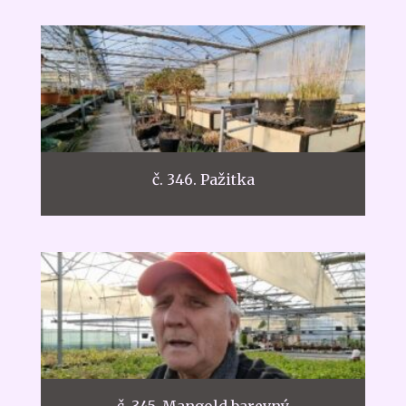
č. 346. Pažitka