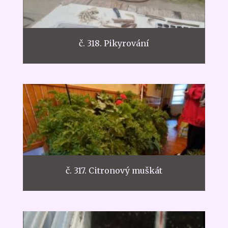
č. 318. Pikyrování
č. 317. Citronový muškát