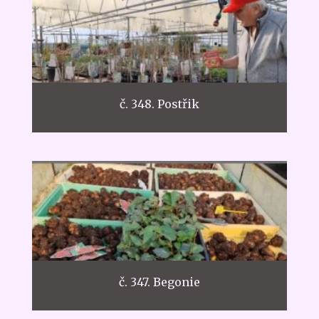
č. 348. Postřik
č. 347. Begonie