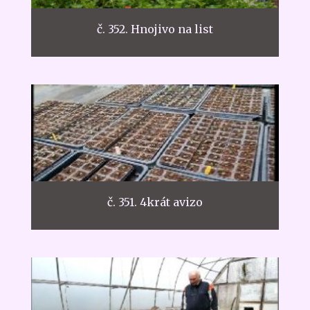
č. 352. Hnojivo na list
č. 351. 4krát avizo