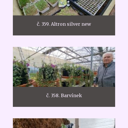
č. 359. Altron silver new
č. 358. Barvínek