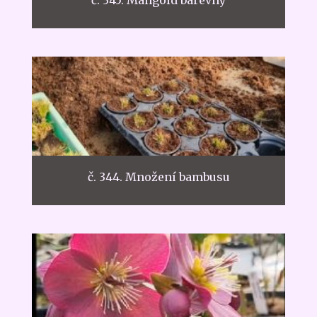
č. 345. Mangold barevný
č. 344. Množení bambusu