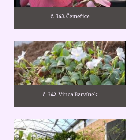
č. 343. Čemeřice
č. 342. Vinca Barvínek