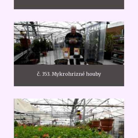
č. 353. Mykrohrizné houby