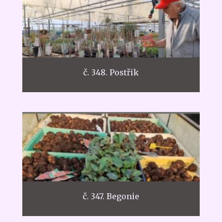
č. 348. Postřik
č. 347. Begonie