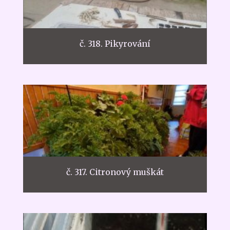
č. 318. Pikyrování
č. 317. Citronový muškát